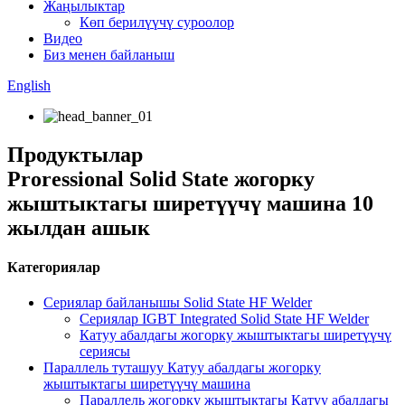
Жаңылыктар
Көп берилүүчү суроолор
Видео
Биз менен байланыш
English
Продуктылар
Proressional Solid State жогорку
жыштыктагы ширетүүчү машина 10
жылдан ашык
Категориялар
Сериялар байланышы Solid State HF Welder
Сериялар IGBT Integrated Solid State HF Welder
Катуу абалдагы жогорку жыштыктагы ширетүүчү
сериясы
Параллель туташуу Катуу абалдагы жогорку
жыштыктагы ширетүүчү машина
Параллель жогорку жыштыктагы Катуу абалдагы