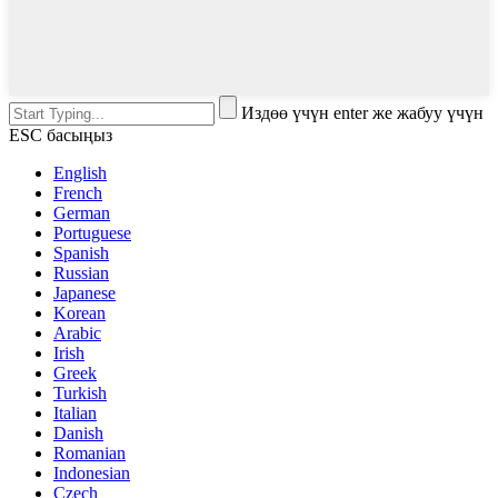
Издөө үчүн enter же жабуу үчүн
ESC басыңыз
English
French
German
Portuguese
Spanish
Russian
Japanese
Korean
Arabic
Irish
Greek
Turkish
Italian
Danish
Romanian
Indonesian
Czech