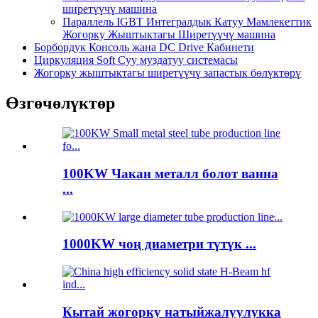
ширетүүчү машина
Параллель IGBT Интегралдык Катуу Мамлекеттик
Жогорку Жыштыктагы Ширетүүчү машина
Борбордук Консоль жана DC Drive Кабинети
Циркуляция Soft Суу муздатуу системасы
Жогорку жыштыктагы ширетүүчү запастык бөлүктөрү
Өзгөчөлүктөр
100KW Чакан металл болот ванна
...
1000KW чоң диаметри түтүк ...
Кытай жогорку натыйжалуулукка