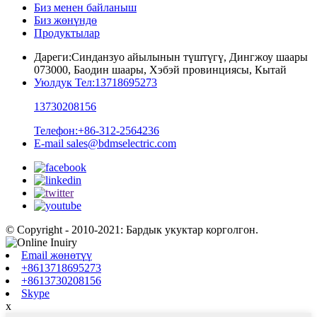
Биз менен байланыш
Биз жөнүндө
Продуктылар
Дареги:
Синданзуо айылынын түштүгү, Дингжоу шаары
073000, Баодин шаары, Хэбэй провинциясы, Кытай
Уюлдук Тел:
13718695273
13730208156
Телефон:
+86-312-2564236
E-mail
sales@bdmselectric.com
© Copyright - 2010-2021: Бардык укуктар корголгон.
Email жөнөтүү
+8613718695273
+8613730208156
Skype
x