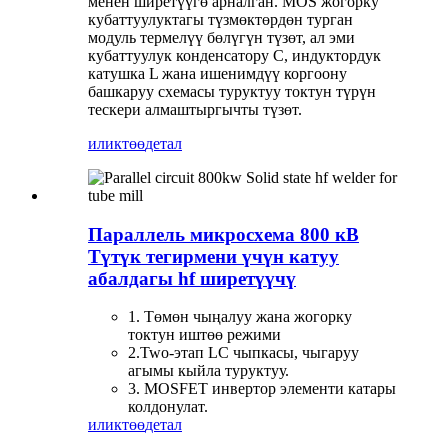
менен ширетүүгө арналган. MOS жогорку
кубаттуулуктагы түзмөктөрдөн турган
модуль термелүү бөлүгүн түзөт, ал эми
кубаттуулук конденсатору C, индуктордук
катушка L жана ишенимдүү коргоону
башкаруу схемасы туруктуу токтун түрүн
тескери алмаштыргычты түзөт.
иликтөө
детал
Параллель микросхема 800 кВ
Түтүк тегирмени үчүн катуу
абалдагы hf ширетүүчү
1. Төмөн чыңалуу жана жогорку
токтун иштөө режими
2.Two-этап LC чыпкасы, чыгаруу
агымы кыйла туруктуу.
3. MOSFET инвертор элементи катары
колдонулат.
иликтөө
детал