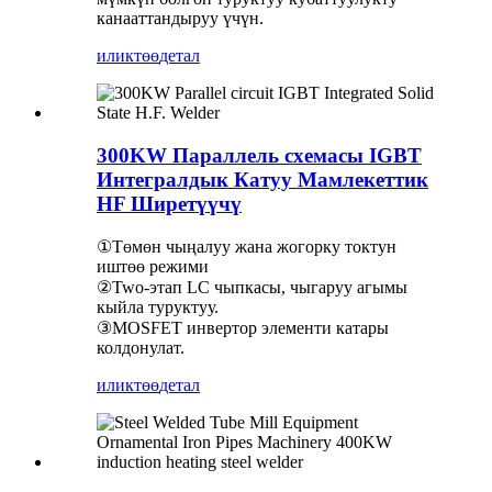
канааттандыруу үчүн.
иликтөө
детал
300KW Параллель схемасы IGBT
Интегралдык Катуу Мамлекеттик
HF Ширетүүчү
①Төмөн чыңалуу жана жогорку токтун
иштөө режими
②Two-этап LC чыпкасы, чыгаруу агымы
кыйла туруктуу.
③MOSFET инвертор элементи катары
колдонулат.
иликтөө
детал