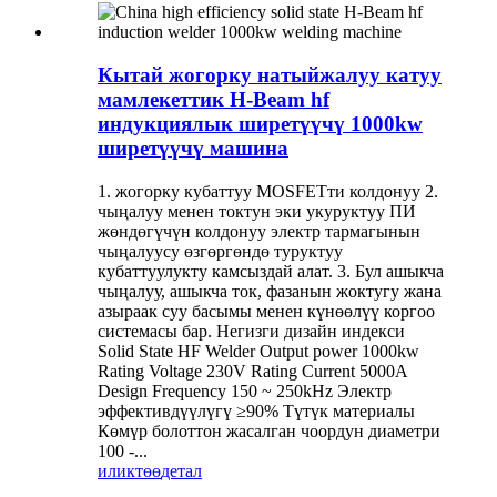
Кытай жогорку натыйжалуу катуу
мамлекеттик H-Beam hf
индукциялык ширетүүчү 1000kw
ширетүүчү машина
1. жогорку кубаттуу MOSFETти колдонуу 2.
чыңалуу менен токтун эки укуруктуу ПИ
жөндөгүчүн колдонуу электр тармагынын
чыңалуусу өзгөргөндө туруктуу
кубаттуулукту камсыздай алат. 3. Бул ашыкча
чыңалуу, ашыкча ток, фазанын жоктугу жана
азыраак суу басымы менен күнөөлүү коргоо
системасы бар. Негизги дизайн индекси
Solid State HF Welder Output power 1000kw
Rating Voltage 230V Rating Current 5000A
Design Frequency 150 ~ 250kHz Электр
эффективдүүлүгү ≥90% Түтүк материалы
Көмүр болоттон жасалган чоордун диаметри
100 -...
иликтөө
детал