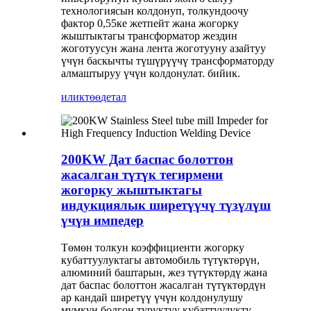
технологиясын колдонуп, толкундоочу
фактор 0,55ке жетпейт жана жогорку
жыштыктагы трансформатор жездин
жоготуусун жана лента жоготууну азайтуу
үчүн баскычты түшүрүүчү трансформаторду
алмаштыруу үчүн колдонулат. бийик.
иликтөө
детал
200KW Дат баспас болоттон
жасалган түтүк тегирмени
жогорку жыштыктагы
индукциялык ширетүүчү түзүлүш
үчүн импедер
Төмөн толкун коэффициенти жогорку
кубаттуулуктагы автомобиль түтүктөрүн,
алюминий баштарын, жез түтүктөрдү жана
дат баспас болоттон жасалган түтүктөрдүн
ар кандай ширетүү үчүн колдонулушу
мүмкүн болгон туруктуу кубаттуулукту