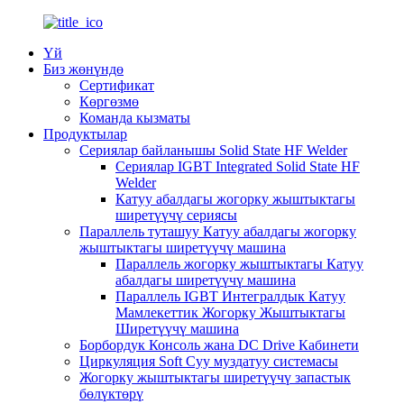
Үй
Биз жөнүндө
Сертификат
Көргөзмө
Команда кызматы
Продуктылар
Сериялар байланышы Solid State HF Welder
Сериялар IGBT Integrated Solid State HF
Welder
Катуу абалдагы жогорку жыштыктагы
ширетүүчү сериясы
Параллель туташуу Катуу абалдагы жогорку
жыштыктагы ширетүүчү машина
Параллель жогорку жыштыктагы Катуу
абалдагы ширетүүчү машина
Параллель IGBT Интегралдык Катуу
Мамлекеттик Жогорку Жыштыктагы
Ширетүүчү машина
Борбордук Консоль жана DC Drive Кабинети
Циркуляция Soft Суу муздатуу системасы
Жогорку жыштыктагы ширетүүчү запастык
бөлүктөрү