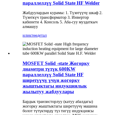
параллелдүү Solid State HF Welder
Жабдуулардын курамы: 1. Түзөтүүчү шкаф 2.
Түзөткүч трансформатор 3. Инвертор
кабинети 4. Консоль 5. Аба-суу муздаткыч
алмашуу
иликтөө
детал
MOSFET Solid -state Жогорку
диаметри түтүк 600KW
параллелдүү Solid State HF
ширетүүчү үчүн жогорку
жыштыктагы индукциялык
жылытуу жабдуулары
Бардык транзисторлуу (катуу абалдагы)
жогорку жыштыктагы ширетүүчү машина
болот түтүктөрдү түз тигүү индукциясы