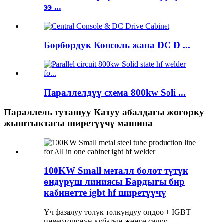
ээ ...
Борбордук Консоль жана DC D ...
Параллелдүү схема 800kw Soli ...
Параллель туташуу Катуу абалдагы жогорку
жыштыктагы ширетүүчү машина
100KW Small металл болот түтүк
өндүрүш линиясы Бардыгы бир
кабинетте igbt hf ширетүүчү
Үч фазалуу толук толкундуу оңдоо + IGBT
инверторунун кубатын жөнгө салуу