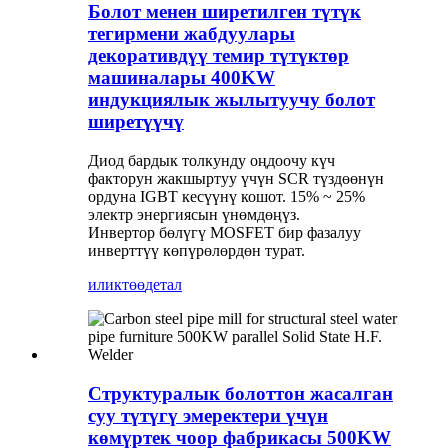
Болот менен ширетилген түтүк
тегирмени жабдуулары
декоративдүү темир түтүктөр
машиналары 400KW
индукциялык жылытуучу болот
ширетүүчү
Диод бардык толкунду оңдоочу күч
факторун жакшыртуу үчүн SCR түздөөнүн
ордуна IGBT кесүүнү кошот. 15% ~ 25%
электр энергиясын үнөмдөңүз.
Инвертор бөлүгү MOSFET бир фазалуу
инверттүү көпүрөлөрдөн турат.
иликтөө
детал
Структуралык болоттон жасалган
суу түтүгү эмеректери үчүн
көмүртек чоор фабрикасы 500KW