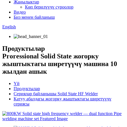
Жаңылыктар
Көп берилүүчү суроолор
Видео
Биз менен байланыш
English
Продуктылар
Proressional Solid State жогорку
жыштыктагы ширетүүчү машина 10
жылдан ашык
Үй
Продуктылар
Сериялар байланышы Solid State HF Welder
Катуу абалдагы жогорку жыштыктагы ширетүүчү
сериясы