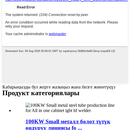
Кабарыңызды бул жерге жазыңыз жана бизге жөнөтүңүз
Продукт категориялары
100KW Small металл болот түтүк
өндүрүү линиясы fo ...