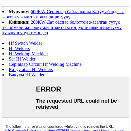
Мурунку:
600KW Сериялар байланышы Катуу абалдагы
жогорку жыштыктагы ширетүүчү
Кийинки:
200KW Дат баспас болоттон жасалган түтүк
тегирмени жогорку жыштыктагы индукциялык ширетүүчү
түзүлүш үчүн импедер
Hf Switch Welder
Hf Welders
Hf Welding Machine
Scr Hf Welder
Сериялар Circuit Hf Welding Machine
Катуу абал Hf Welders
Вакуум Hf Welder