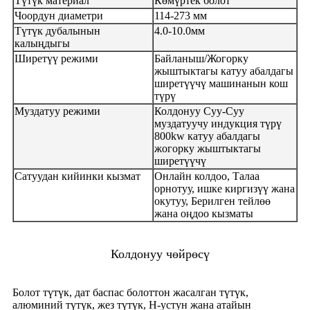
Түтүк материал
Көмүртек болот
Чоордун диаметри
114-273 мм
Түтүк дубалынын
4.0-10.0мм
калыңдыгы
Ширетүү режими
Байланыш/Жогорку
жыштыктагы катуу абалдагы
ширетүүчү машинанын кош
түрү
Муздатуу режими
Колдонуу Суу-Суу
муздатуучу индукция түрү
800kw катуу абалдагы
жогорку жыштыктагы
ширетүүчү
Сатуудан кийинки кызмат
Онлайн колдоо, Талаа
орнотуу, ишке киргизүү жана
окутуу, Берилген тейлөө
жана оңдоо кызматы
Колдонуу чөйрөсү
Болот түтүк, дат баспас болоттон жасалган түтүк,
алюминий түтүк, жез түтүк, H-устун жана атайын