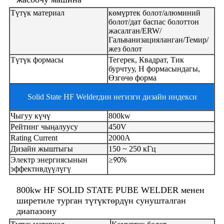
Түтүк материал
көмүртек болот/алюминий
болот/дат баспас болоттон
жасалган/ERW/
Гальванизацияланган/Темир/
жез болот
Түтүк формасы
Тегерек, Квадрат, Тик
бурчтуу, Н формасындагы,
Өзгөчө форма
Solid State HF Welderдин негизги дизайн индекси
Чыгуу күчү
800kw
Рейтинг чыңалуусу
450V
Rating Current
2000A
Дизайн жыштыгы
150 ~ 250 кГц
Электр энергиясынын
≥
90%
эффективдүүлүгү
800kw HF SOLID STATE PUBE WELDER менен
ширетиле турган түтүктөрдүн сунушталган
диапазону