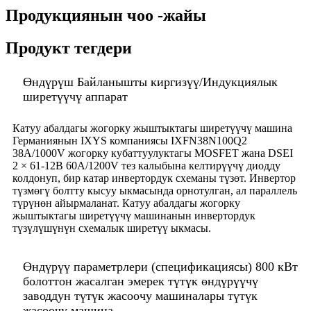
Продукциянын чоо -жайы
Продукт тегдери
Өндүрүш Байланышты киргизүү/Индукциялык
ширетүүчү аппарат
Катуу абалдагы жогорку жыштыктагы ширетүүчү машина
Германиянын IXYS компаниясы IXFN38N100Q2
38A/1000V жогорку кубаттуулуктагы MOSFET жана DSEI
2 × 61-12B 60A/1200V тез калыбына келтирүүчү диодду
колдонуп, бир катар инвертордук схеманы түзөт. Инвертор
түзмөгү болтту кысуу ыкмасында орнотулган, ал параллель
түрүнөн айырмаланат. Катуу абалдагы жогорку
жыштыктагы ширетүүчү машинанын инвертордук
түзүлүшүнүн схемалык ширетүү ыкмасы.
Өндүрүү параметрлери (спецификациясы) 800 кВт
болоттон жасалган эмерек түтүк өндүрүүчү
заводдун түтүк жасоочу машиналары түтүк
жасоочу машина