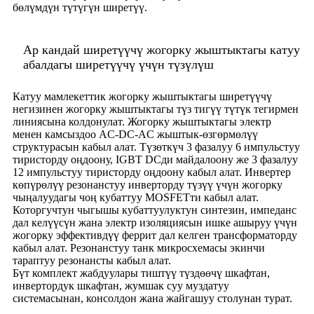
бөлүмдүн түтүгүн ширетүү.
Ар кандай ширетүүчү жогорку жыштыктагы катуу
абалдагы ширетүүчү үчүн түзүлүш
Катуу мамлекеттик жогорку жыштыктагы ширетүүчү
негизинен жогорку жыштыктагы түз тигүү түтүк тегирмен
линиясына колдонулат. Жогорку жыштыктагы электр
менен камсыздоо AC-DC-AC жыштык-өзгөрмөлүү
структурасын кабыл алат. Түзөткүч 3 фазалуу 6 импульстуу
тиристорду оңдоону, IGBT DCди майдалоону же 3 фазалуу
12 импульстуу тиристорду оңдоону кабыл алат. Инвертер
көпүрөлүү резонанстуу инверторду түзүү үчүн жогорку
чыңалуудагы чоң кубаттуу MOSFETти кабыл алат.
Которгучтун чыгышы кубаттуулуктун синтезин, импеданс
дал келүүсүн жана электр изоляциясын ишке ашыруу үчүн
жогорку эффективдүү феррит дал келген трансформаторду
кабыл алат. Резонанстуу танк микросхемасы экинчи
тараптуу резонансты кабыл алат.
Бүт комплект жабдуулары тиштүү түздөөчү шкафтан,
инвертордук шкафтан, жумшак суу муздатуу
системасынан, консолдон жана жайгашуу столунан турат.