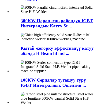
300KW Параллель райондук IGBT
Интегралдык Катуу St ...
Кытай жогорку эффективдүү катуу
абалда H-Beam hf ind ...
100KW Сериялар туташуу түрү
IGBT Интегралдык Ошентип ...