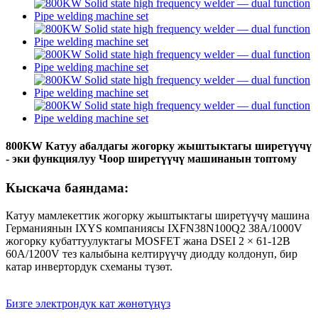
800KW Катуу абалдагы жогорку жыштыктагы ширетүүчү
- эки функциялуу Чоор ширетүүчү машинанын топтому
Кыскача баяндама:
Катуу мамлекеттик жогорку жыштыктагы ширетүүчү машина
Германиянын IXYS компаниясы IXFN38N100Q2 38A/1000V
жогорку кубаттуулуктагы MOSFET жана DSEI 2 × 61-12B
60A/1200V тез калыбына келтирүүчү диодду колдонуп, бир
катар инвертордук схеманы түзөт.
Бизге электрондук кат жөнөтүңүз