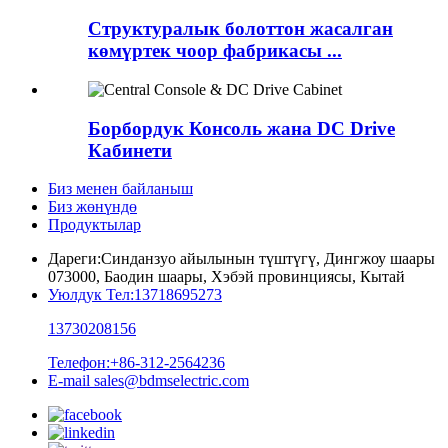
Структуралык болоттон жасалган
көмүртек чоор фабрикасы ...
Борбордук Консоль жана DC Drive
Кабинети
Биз менен байланыш
Биз жөнүндө
Продуктылар
Дареги:
Синданзуо айылынын түштүгү, Дингжоу шаары
073000, Баодин шаары, Хэбэй провинциясы, Кытай
Уюлдук Тел:
13718695273
13730208156
Телефон:
+86-312-2564236
E-mail
sales@bdmselectric.com