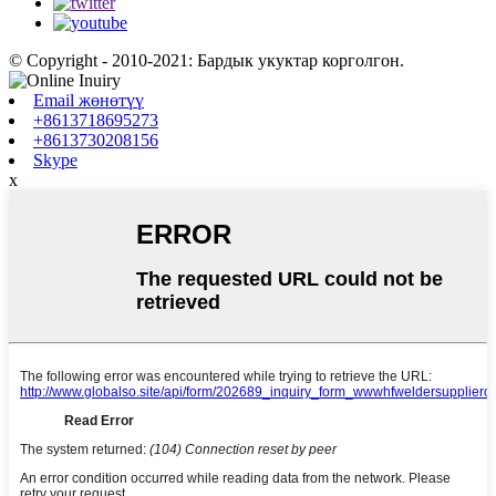
© Copyright - 2010-2021: Бардык укуктар корголгон.
Email жөнөтүү
+8613718695273
+8613730208156
Skype
x