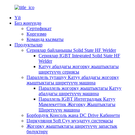
Үй
Биз жөнүндө
Сертификат
Көргөзмө
Команда кызматы
Продуктылар
Сериялар байланышы Solid State HF Welder
Сериялар IGBT Integrated Solid State HF
Welder
Катуу абалдагы жогорку жыштыктагы
ширетүүчү сериясы
Параллель туташуу Катуу абалдагы жогорку
жыштыктагы ширетүүчү машина
Параллель жогорку жыштыктагы Катуу
абалдагы ширетүүчү машина
Параллель IGBT Интегралдык Катуу
Мамлекеттик Жогорку Жыштыктагы
Ширетүүчү машина
Борбордук Консоль жана DC Drive Кабинети
Циркуляция Soft Суу муздатуу системасы
Жогорку жыштыктагы ширетүүчү запастык
бөлүктөрү